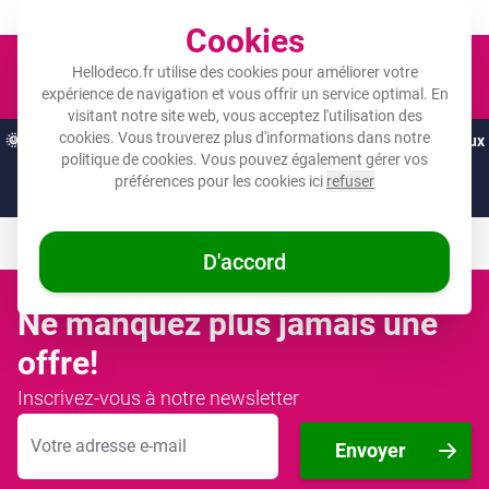
Un objet photo pour tous les budgets !
Cookies
Panier
Hellodeco.fr utilise des cookies pour améliorer votre
expérience de navigation et vous offrir un service optimal. En
visitant notre site web, vous acceptez l'utilisation des
cookies. Vous trouverez plus d'informations dans notre
🌞
OFFRES D'ÉTÉ :
Les meilleures remises de l'année sur vos cadeaux
politique de cookies
. Vous pouvez également gérer vos
préférés ! 🌞
préférences pour les cookies ici
refuser
Il ne reste que 14 heures et 12:50
D'accord
Ne manquez plus jamais une
offre!
Inscrivez-vous à notre newsletter
Adresse mail
Envoyer