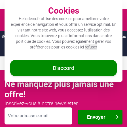
Un objet photo pour tous les budgets !
Cookies
Panier
Hellodeco.fr utilise des cookies pour améliorer votre
expérience de navigation et vous offrir un service optimal. En
visitant notre site web, vous acceptez l'utilisation des
cookies. Vous trouverez plus d'informations dans notre
🌞
OFFRES D'ÉTÉ :
Les meilleures remises de l'année sur vos cadeaux
politique de cookies
. Vous pouvez également gérer vos
préférés ! 🌞
préférences pour les cookies ici
refuser
Juste
2 jours
et
20
:
55
:
08
D'accord
Ne manquez plus jamais une
offre!
Inscrivez-vous à notre newsletter
Adresse mail
Envoyer