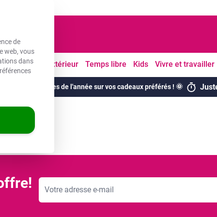
ouvrés
ence de
te web, vous
mations dans
Cuisine
À l'extérieur
Temps libre
Kids
Vivre et travailler
références
Just
meilleures remises de l'année sur vos cadeaux préférés ! 🌞
ffre!
Adresse mail