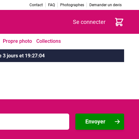
Contact
FAQ
Photographes
Demander un devis
Panier
Se connecter
Propre photo
Collections
e
3 jours
et
19
:
27
:
04
Envoyer