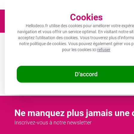
Un objet photo pour tous les budgets !
Expédié sous 3 à 5 jours 
Cookies
Hellodeco.fr utilise des cookies pour améliorer votre expéri
navigation et vous offrir un service optimal. En visitant notre si
acceptez l'utilisation des cookies. Vous trouverez plus d'infor
Toile
Protection plaque induction
Décoration murale
notre
politique de cookies
. Vous pouvez également gérer vos p
pour les cookies ici
refuser
🌞
OFFRES D'ÉTÉ :
Les 
/
D'accord
Hellodeco.fr
Formes organiques
Ne manquez plus jamais une o
Inscrivez-vous à notre newsletter