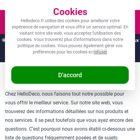
Un objet photo pour tous les budgets !
Cookies
Panier
Hellodeco.fr utilise des cookies pour améliorer votre
expérience de navigation et vous offrir un service optimal. En
visitant notre site web, vous acceptez l'utilisation des
cookies. Vous trouverez plus d'informations dans notre
🌞
OFFRES D'ÉTÉ :
Les meilleures remises de l'année sur vos cadeaux
politique de cookies
. Vous pouvez également gérer vos
préférés ! 🌞
préférences pour les cookies ici
refuser
Juste
1 jour
et
03
:
34
:
11
À propos de HelloDeco
D'accord
Chez HelloDeco, nous faisons tout notre possible pour
vous offrir le meilleur service. Sur notre site web, vous
trouverez des informations détaillées sur nos produits et
nos services. Il se peut toutefois que vous ayez encore des
questions. C’est pourquoi nous avons établi ci-dessous une
liste de questions fréquemment posées et de sujets