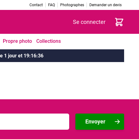
Contact
FAQ
Photographes
Demander un devis
Panier
Se connecter
Propre photo
Collections
te
1 jour
et
19
:
16
:
36
Envoyer