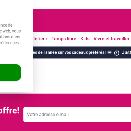
ouvrés
ence de
te web, vous
mations dans
Cuisine
À l'extérieur
Temps libre
Kids
Vivre et travailler
références
Jus
 meilleures remises de l'année sur vos cadeaux préférés ! 🌞
ffre!
Adresse mail