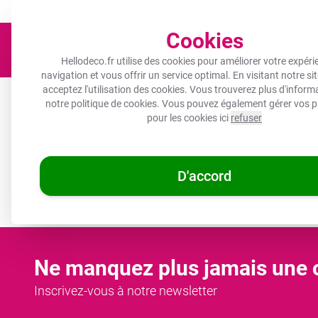
Un objet photo pour tous les budgets !
Expédié sous 3 à 5 jours 
Cookies
Hellodeco.fr utilise des cookies pour améliorer votre expéri
navigation et vous offrir un service optimal. En visitant notre si
acceptez l'utilisation des cookies. Vous trouverez plus d'infor
Toile
Protection plaque induction
Décoration murale
notre
politique de cookies
. Vous pouvez également gérer vos p
pour les cookies ici
refuser
🌞
OFFRES D'ÉTÉ :
Les
/
D'accord
Hellodeco.fr
Collections de sets de table
Ne manquez plus jamais une o
Inscrivez-vous à notre newsletter