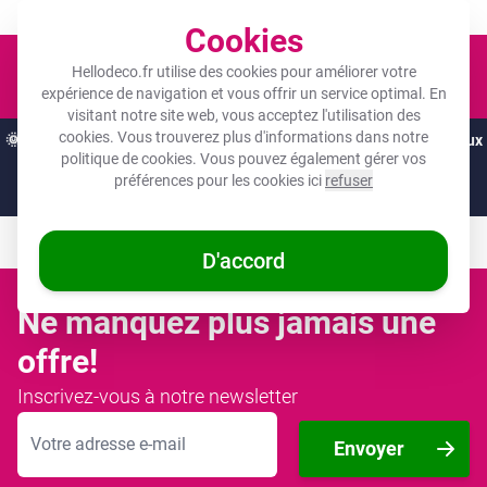
Un objet photo pour tous les budgets !
Cookies
Panier
Hellodeco.fr utilise des cookies pour améliorer votre
expérience de navigation et vous offrir un service optimal. En
visitant notre site web, vous acceptez l'utilisation des
cookies. Vous trouverez plus d'informations dans notre
🌞
OFFRES D'ÉTÉ :
Les meilleures remises de l'année sur vos cadeaux
politique de cookies
. Vous pouvez également gérer vos
préférés ! 🌞
préférences pour les cookies ici
refuser
Il ne reste que 09 heures et 07:51
D'accord
Ne manquez plus jamais une
offre!
Inscrivez-vous à notre newsletter
Adresse mail
Envoyer