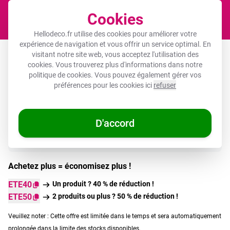
Cookies
Panier
Hellodeco.fr utilise des cookies pour améliorer votre
expérience de navigation et vous offrir un service optimal. En
Planche à découper personnalisée
visitant notre site web, vous acceptez l'utilisation des
cookies. Vous trouverez plus d'informations dans notre
politique de cookies
. Vous pouvez également gérer vos
préférences pour les cookies ici
refuser
En stock
🌞 OFFRES D'ÉTÉ
D'accord
Achetez plus = économisez plus !
ETE40
Un produit ? 40 % de réduction !
ETE50
2 produits ou plus ? 50 % de réduction !
Veuillez noter : Cette offre est limitée dans le temps et sera automatiquement
prolongée dans la limite des stocks disponibles.