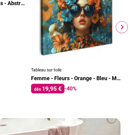
Art moderne - Orange - Gris - Abstrait
Tableau sur toile
Tabl
Femme - Fleurs - Orange - Bleu - Moderne
19,95 €
-40%
dés
dé