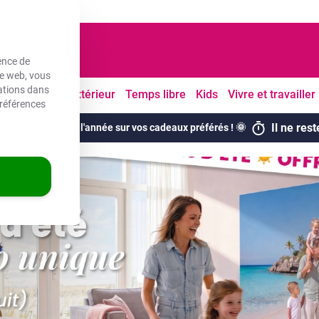
ouvrés
ence de
te web, vous
mations dans
Cuisine
À l'extérieur
Temps libre
Kids
Vivre et travailler
références
Il ne res
eures remises de l'année sur vos cadeaux préférés ! 🌞