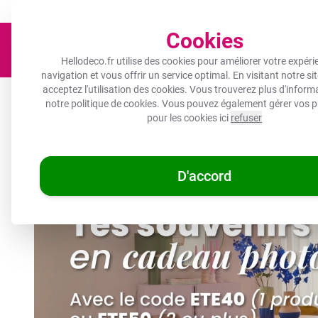
Un objet photo pour tous les budgets !
Expédié sous 3 à 5 jours 
Cookies
Hellodeco.fr utilise des cookies pour améliorer votre expéri
navigation et vous offrir un service optimal. En visitant notre si
acceptez l'utilisation des cookies. Vous trouverez plus d'infor
Toile
Protection plaque induction
Décoration murale
notre
politique de cookies
. Vous pouvez également gérer vos p
pour les cookies ici
refuser
🌞
OFFRES D'ÉTÉ :
Les meill
D'accord