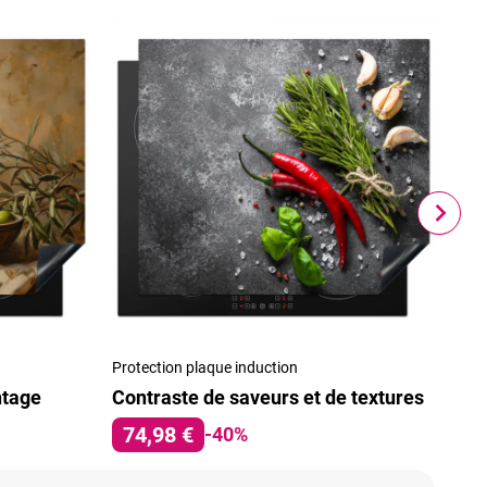
Protection plaque induction
Prot
ntage
Contraste de saveurs et de textures
Jap
74,98 €
7
-40%