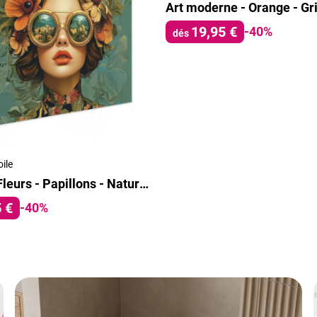
19,95 €
-40%
dés
oile
Femme - Fleurs - Papillons - Nature - Vintage
 €
-40%