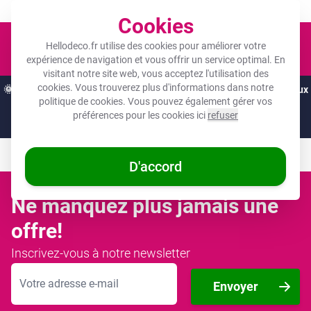
Un objet photo pour tous les budgets !
Cookies
Panier
Hellodeco.fr utilise des cookies pour améliorer votre
expérience de navigation et vous offrir un service optimal. En
visitant notre site web, vous acceptez l'utilisation des
cookies. Vous trouverez plus d'informations dans notre
🌞
OFFRES D'ÉTÉ :
Les meilleures remises de l'année sur vos cadeaux
politique de cookies
. Vous pouvez également gérer vos
préférés ! 🌞
préférences pour les cookies ici
refuser
Juste
2 jours
et
10
:
27
:
51
D'accord
Ne manquez plus jamais une
offre!
Inscrivez-vous à notre newsletter
Adresse mail
Envoyer