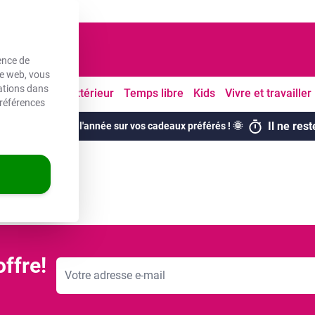
ouvrés
ence de
te web, vous
mations dans
Cuisine
À l'extérieur
Temps libre
Kids
Vivre et travailler
références
Il ne res
eures remises de l'année sur vos cadeaux préférés ! 🌞
ffre!
Adresse mail