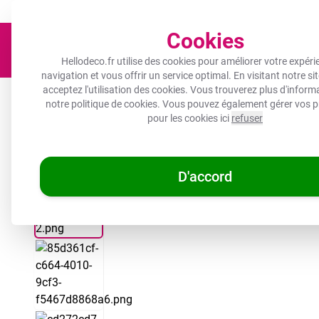
Un objet photo pour tous les budgets !
Expédié sous 3 à 5 jours 
Cookies
Hellodeco.fr utilise des cookies pour améliorer votre expéri
navigation et vous offrir un service optimal. En visitant notre si
acceptez l'utilisation des cookies. Vous trouverez plus d'infor
Toile
Protection plaque induction
Décoration murale
notre
politique de cookies
. Vous pouvez également gérer vos p
pour les cookies ici
refuser
/
/
Hellodeco.fr
Décoration murale
Photo sur bois
D'accord