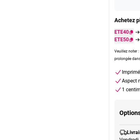
Achetez p
ETE40
ETE50
Veuillez noter 
prolongée dans 
Imprimé
Aspect n
1 centim
Options
Livra
Vendredi