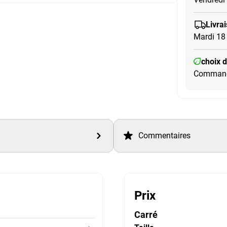
Livra
Mardi 18
choix 
Commandé
Commentaires
Prix
Carré