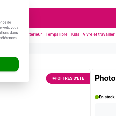
ouvrés
ence de
te web, vous
mations dans
Cuisine
À l'extérieur
Temps libre
Kids
Vivre et travailler
références
Photo
🌞 OFFRES D'ÉTÉ
En stock