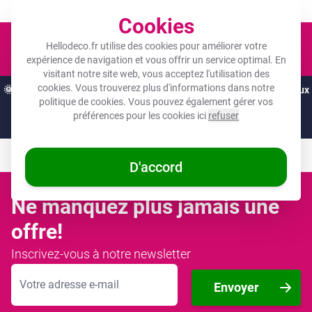
Un objet photo pour tous les budgets !
Cookies
Panier
Hellodeco.fr utilise des cookies pour améliorer votre
expérience de navigation et vous offrir un service optimal. En
visitant notre site web, vous acceptez l'utilisation des
cookies. Vous trouverez plus d'informations dans notre
🌞
OFFRES D'ÉTÉ :
Les meilleures remises de l'année sur vos cadeaux
politique de cookies
. Vous pouvez également gérer vos
préférés ! 🌞
préférences pour les cookies ici
refuser
Il ne reste que 14 heures et 01:51
D'accord
Ne manquez plus jamais une
offre!
Inscrivez-vous à notre newsletter
Adresse mail
Envoyer