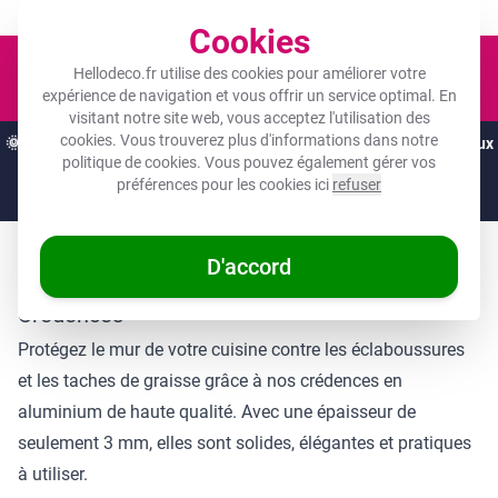
Un objet photo pour tous les budgets !
Cookies
Panier
Hellodeco.fr utilise des cookies pour améliorer votre
expérience de navigation et vous offrir un service optimal. En
visitant notre site web, vous acceptez l'utilisation des
cookies. Vous trouverez plus d'informations dans notre
🌞
OFFRES D'ÉTÉ :
Les meilleures remises de l'année sur vos cadeaux
politique de cookies
. Vous pouvez également gérer vos
préférés ! 🌞
préférences pour les cookies ici
refuser
Juste
1 jour
et
14
:
51
:
06
D'accord
À propos de l’image
Crédences
Protégez le mur de votre cuisine contre les éclaboussures
et les taches de graisse grâce à nos crédences en
aluminium de haute qualité. Avec une épaisseur de
seulement 3 mm, elles sont solides, élégantes et pratiques
à utiliser.