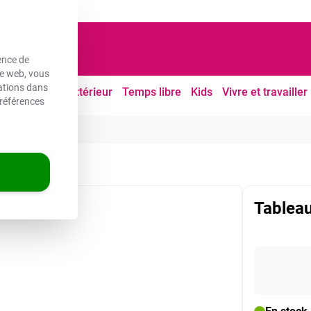
ouvrés
ence de
te web, vous
mations dans
Cuisine
À l'extérieur
Temps libre
Kids
Vivre et travailler
références
Tableau