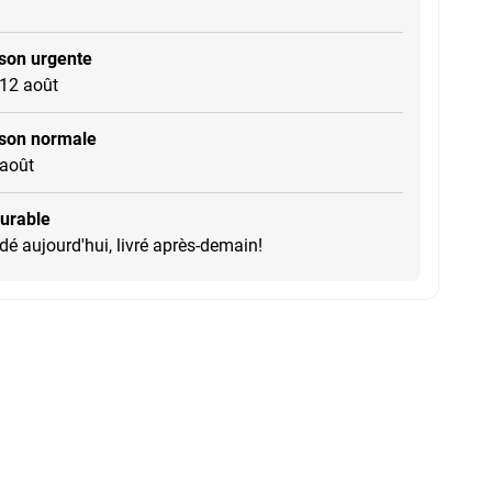
ison urgente
 12 août
ison normale
 août
durable
 aujourd'hui, livré après-demain!