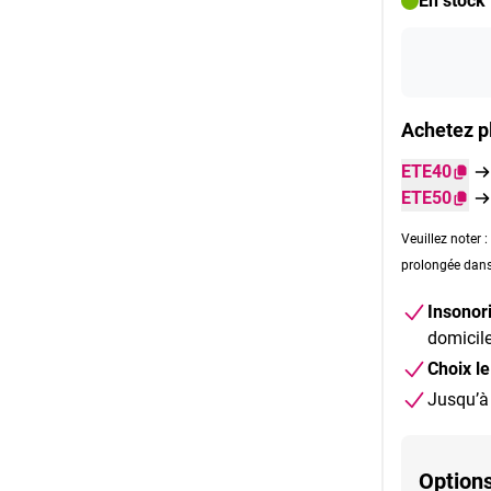
En stock
Achetez p
ETE40
ETE50
Veuillez noter 
prolongée dans 
Insonor
domicile
Choix le
Jusqu’
Options