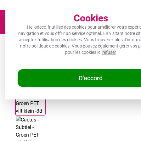
Un objet photo pour tous les budgets !
Expédié sous 3 à 5 jours 
Cookies
Hellodeco.fr utilise des cookies pour améliorer votre expéri
navigation et vous offrir un service optimal. En visitant notre si
acceptez l'utilisation des cookies. Vous trouverez plus d'infor
Toile
Protection plaque induction
Décoration murale
notre
politique de cookies
. Vous pouvez également gérer vos p
pour les cookies ici
refuser
/
Hellodeco.fr
Tableau acoustique - Cactus - Subtil - Vert
D'accord